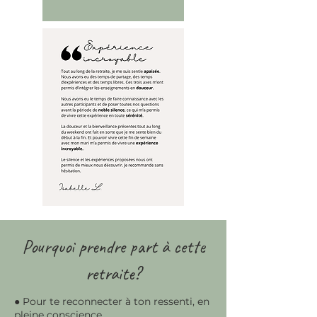
Pourquoi prendre part à cette
retraite?
● Pour te reconnecter à ton ressenti, en
pleine conscience