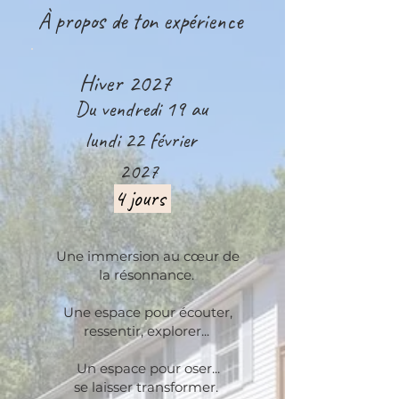
À propos de ton expérience
Hiver 2027
Du vendredi 19 au
lundi 22 février
2027
4 jours
Une immersion au cœur de
la résonnance.
Une espace pour écouter,
ressentir, explorer...
Un espace pour oser...
se laisser transformer.