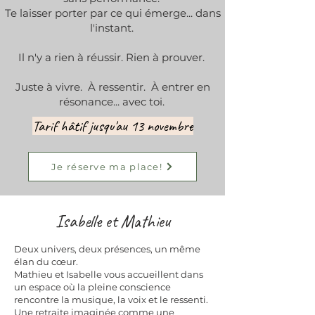
Te laisser porter par ce qui émerge... dans
l'instant.
Il n'y a rien à réussir. Rien à prouver.
Juste à vivre. À ressentir. À entrer en
résonance... avec toi. ​
Tarif hâtif jusqu'au 13 novembre
Je réserve ma place!
Isabelle et Mathieu
Deux univers, deux présences, un même
élan du cœur.
Mathieu et Isabelle vous accueillent dans
un espace où la pleine conscience
rencontre la musique, la voix et le ressenti.
Une retraite imaginée comme une