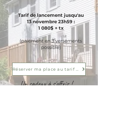
Tarif de lancement jusqu'au
13 novembre 23h59 :
1 080$ + tx
(paiement en 3 versements
possible)
Réserver ma place au tarif hâtif!
Un cadeau à s'offrir !