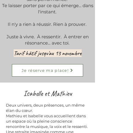
Te laisser porter par ce qui émerge... dans
l'instant.
Il n'y a rien à réussir. Rien à prouver.
Juste à vivre. À ressentir. À entrer en
résonance... avec toi. ​
Tarif hâtif jusqu'au 13 novembre
Je réserve ma place!
Isabelle et Mathieu
Deux univers, deux présences, un même
élan du cœur.
Mathieu et Isabelle vous accueillent dans
un espace où la pleine conscience
rencontre la musique, la voix et le ressenti.
Une retraite imaginée comme une