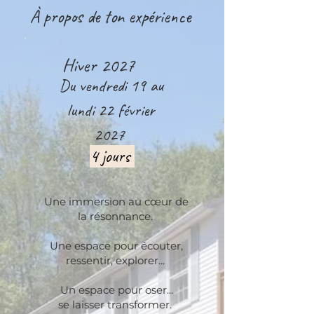
À propos de ton expérience
Hiver 2027
Du vendredi 19 au
lundi 22 février
2027
4 jours
Une immersion au cœur de
la résonnance.
Une espace pour écouter,
ressentir, explorer...
Un espace pour oser...
se laisser transformer.