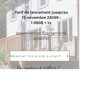
Tarif de lancement jusqu'au
13 novembre 23h59 :
1 080$ + tx
(paiement en 3 versements
possible)
Réserver ma place au tarif hâtif!
Un cadeau à s'offrir !