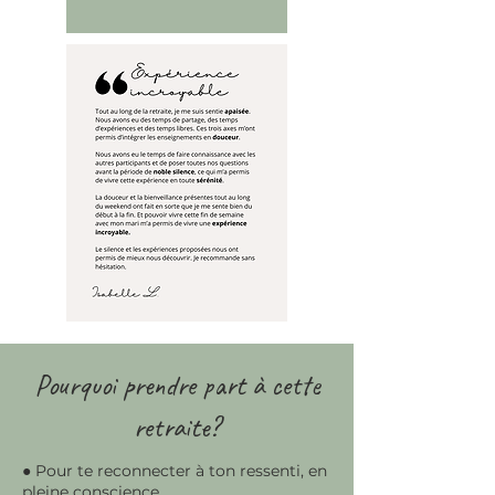
Pourquoi prendre part à cette
retraite?
● Pour te reconnecter à ton ressenti, en
pleine conscience